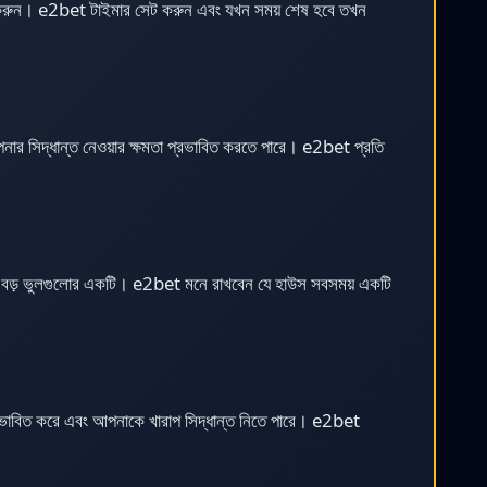
ক করুন। e2bet টাইমার সেট করুন এবং যখন সময় শেষ হবে তখন
আপনার সিদ্ধান্ত নেওয়ার ক্ষমতা প্রভাবিত করতে পারে। e2bet প্রতি
য়ে বড় ভুলগুলোর একটি। e2bet মনে রাখবেন যে হাউস সবসময় একটি
রভাবিত করে এবং আপনাকে খারাপ সিদ্ধান্ত নিতে পারে। e2bet