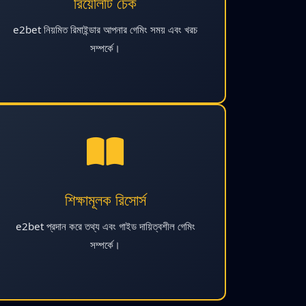
রিয়েলিটি চেক
e2bet নিয়মিত রিমাইন্ডার আপনার গেমিং সময় এবং খরচ
সম্পর্কে।
শিক্ষামূলক রিসোর্স
e2bet প্রদান করে তথ্য এবং গাইড দায়িত্বশীল গেমিং
সম্পর্কে।