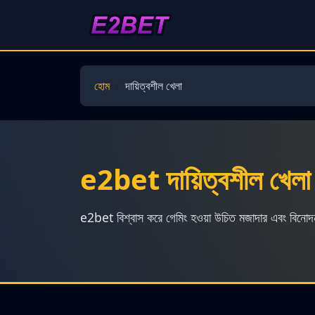
হোম
দায়িত্বশীল খেলা
e2bet দায়িত্বশীল খেলা
e2bet বিশ্বাস করে গেমিং হওয়া উচিত মজাদার এবং বিনোদনমূ