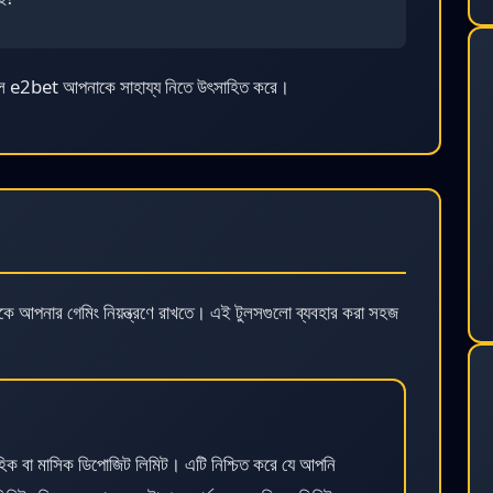
হলে e2bet আপনাকে সাহায্য নিতে উৎসাহিত করে।
কে আপনার গেমিং নিয়ন্ত্রণে রাখতে। এই টুলসগুলো ব্যবহার করা সহজ
ক বা মাসিক ডিপোজিট লিমিট। এটি নিশ্চিত করে যে আপনি