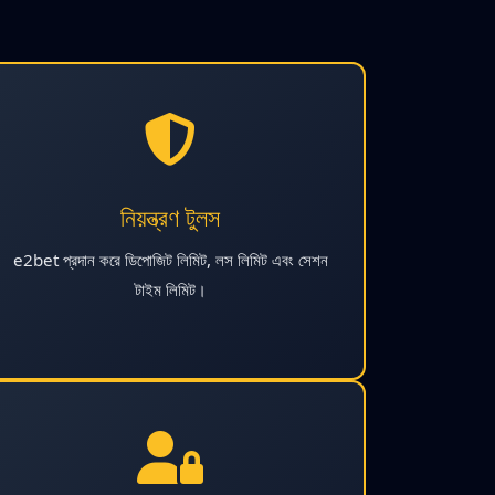
নিয়ন্ত্রণ টুলস
e2bet প্রদান করে ডিপোজিট লিমিট, লস লিমিট এবং সেশন
টাইম লিমিট।