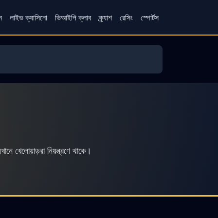
ন
লাইভ ক্যাসিনো
ভিআইপি ক্লাব
ক্র্যাশ
রেসিং
স্পোর্টস
ে খেলোয়াড়রা নিয়ন্ত্রণে থাকে।