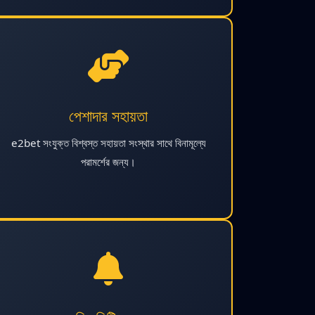
পেশাদার সহায়তা
e2bet সংযুক্ত বিশ্বস্ত সহায়তা সংস্থার সাথে বিনামূল্যে
পরামর্শের জন্য।