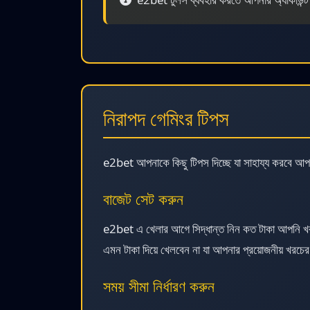
নিরাপদ গেমিংর টিপস
e2bet আপনাকে কিছু টিপস দিচ্ছে যা সাহায্য করবে আপন
বাজেট সেট করুন
e2bet এ খেলার আগে সিদ্ধান্ত নিন কত টাকা আপনি 
এমন টাকা দিয়ে খেলবেন না যা আপনার প্রয়োজনীয় খরচের
সময় সীমা নির্ধারণ করুন