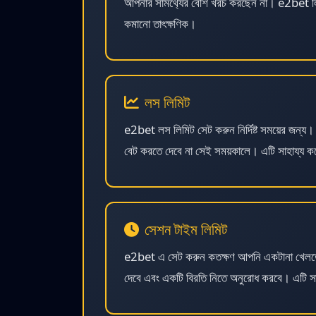
আপনার সামর্থ্যের বেশি খরচ করছেন না। e2bet লিমিট
কমানো তাৎক্ষণিক।
লস লিমিট
e2bet লস লিমিট সেট করুন নির্দিষ্ট সময়ের জ
বেট করতে দেবে না সেই সময়কালে। এটি সাহায্য কর
সেশন টাইম লিমিট
e2bet এ সেট করুন কতক্ষণ আপনি একটানা খেল
দেবে এবং একটি বিরতি নিতে অনুরোধ করবে। এটি সা